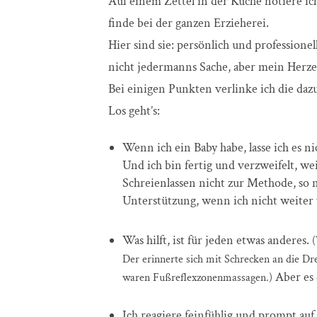
Auf einem Zettel in der Küche notiere ich
finde bei der ganzen Erzieherei.
Hier sind sie: persönlich und professione
nicht jedermanns Sache, aber mein Herze
Bei einigen Punkten verlinke ich die daz
Los geht’s:
Wenn ich ein Baby habe, lasse ich es ni
Und ich bin fertig und verzweifelt, we
Schreienlassen nicht zur Methode, so 
Unterstützung, wenn ich nicht weiter
Was hilft, ist für jeden etwas anderes.
(
Der erinnerte sich mit Schrecken an die Dr
Aber es 
waren Fußreflexzonenmassagen.)
Ich reagiere feinfühlig und prompt auf