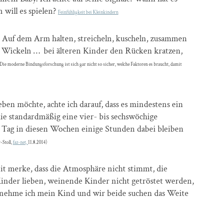
will es spielen?
Feinfühligkeit bei Kleinkindern
: Auf dem Arm halten, streicheln, kuscheln, zusammen
im Wickeln … bei älteren Kinder den Rücken kratzen,
Die moderne Bindungsforschung ist sich gar nicht so sicher, welche Faktoren es braucht, damit
en möchte, achte ich darauf, dass es mindestens ein
, die standardmäßig eine vier- bis sechswöchige
n Tag in diesen Wochen einige Stunden dabei bleiben
-Stoll,
faz-net,
11.8.2014)
t merke, dass die Atmosphäre nicht stimmt, die
Kinder lieben, weinende Kinder nicht getröstet werden,
, nehme ich mein Kind und wir beide suchen das Weite