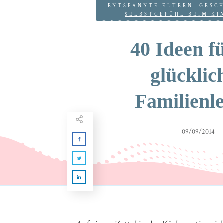
ENTSPANNTE ELTERN
,
GESC
SELBSTGEFÜHL BEIM KI
40 Ideen fü
glücklic
Familienl
09/09/2014