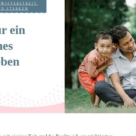
HWISTERSTREIT
,
ND STÄRKEN
r ein
hes
eben