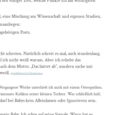
 seit einiger Zeit, welche Punkte ich am wichtigsten
ll, eine Mischung aus Wissenschaft und eigenen Studien,
nsanliegen:
ugehörigen Posts.
cht schreien. Natürlich schreit es mal, auch stundenlang.
il ich nicht weiß warum. Aber ich erhebe das
nach dem Motto: „Das härtet ab“, sondern suche mir
 weiß.
Feinfühligkeit bei Kleinkindern
Vergangene Woche unterhielt ich mich mit einem Osteopathen.
eimonats-Koliken seiner kleinen Tochter. Was schließlich half,
darf bei Babys kein Alleinlassen oder Ignorieren sein.
 mein Baby. Ich achte auf seine Signale. Wann hat es