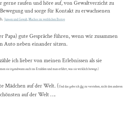
er gerne raufen und höre auf, von Gewaltverzicht zu
el Bewegung und sorge für Kontakt zu erwachsenen
n.
Jungen und Gewalt
,
Machos im weiblichen Biotop
oder Papa) gute Gespräche führen, wenn wir zusammen
im Auto neben einander sitzen.
le ich lieber von meinen Erlebnissen als sie
en sie irgendwann auch ins Erzählen und man erfährt, was sie wirklich bewegt.)
te Mädchen auf der Welt. (
Und das gebe ich
ihr
zu verstehen, nicht den anderen
schönsten auf der Welt ….