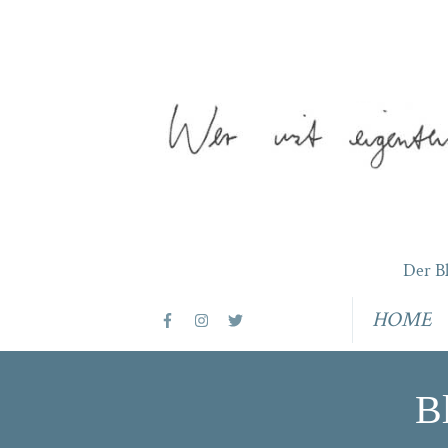
Der B
HOME
B