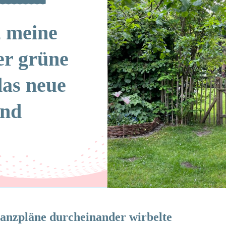
, meine
er grüne
as neue
and
lanzpläne durcheinander wirbelte