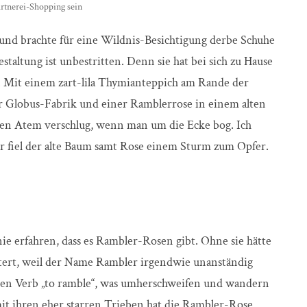
ärtnerei-Shopping sein
nd brachte für eine Wildnis-Besichtigung derbe Schuhe
staltung ist unbestritten. Denn sie hat bei sich zu Hause
 Mit einem zart-lila Thymianteppich am Rande der
er Globus-Fabrik und einer Ramblerrose in einem alten
den Atem verschlug, wenn man um die Ecke bog. Ich
der fiel der alte Baum samt Rose einem Sturm zum Opfer.
e erfahren, dass es Rambler-Rosen gibt. Ohne sie hätte
ttert, weil der Name Rambler irgendwie unanständig
hen Verb „to ramble“, was umherschweifen und wandern
mit ihren eher starren Trieben hat die Rambler-Rose