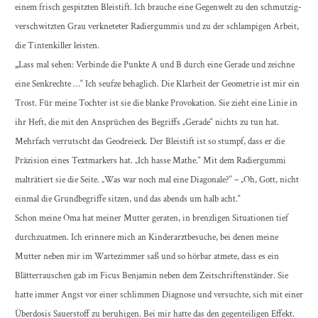
einem frisch gespitzten Bleistift. Ich brauche eine Gegenwelt zu den schmutzig-
verschwitzten Grau verkneteter Radiergummis und zu der schlampigen Arbeit,
die Tintenkiller leisten.
„
Lass mal sehen: Verbinde die Punkte A und B durch eine Gerade und zeichne
eine Senkrechte …“ Ich seufze behaglich. Die Klarheit der Geometrie ist mir ein
Trost. Für meine Tochter ist sie die blanke Provokation. Sie zieht eine Linie in
ihr Heft, die mit den Ansprüchen des Begriffs „Gerade“ nichts zu tun hat.
Mehrfach verrutscht das Geodreieck. Der Bleistift ist so stumpf, dass er die
Präzision eines Textmarkers hat. „Ich hasse Mathe.“ Mit dem Radiergummi
malträtiert sie die Seite. „Was war noch mal eine Diagonale?“ – „Oh, Gott, nicht
einmal die Grundbegriffe sitzen, und das abends um halb acht.“
Schon meine Oma hat meiner Mutter geraten, in brenzligen Situationen tief
durchzuatmen. Ich erinnere mich an Kinderarztbesuche, bei denen meine
Mutter neben mir im Wartezimmer saß und so hörbar atmete, dass es ein
Blätterrauschen gab im Ficus Benjamin neben dem Zeitschriftenständer. Sie
hatte immer Angst vor einer schlimmen Diagnose und versuchte, sich mit einer
Überdosis Sauerstoff zu beruhigen. Bei mir hatte das den gegenteiligen Effekt.