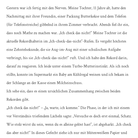
Gestern war ich fertig mit den Nerven. Meine Tochter, 11 Jahre alt, hatte den
Nachmittag mit ihrer Freundin, einer Packung Butterkekse und dem Telefon
(für Telefonstreiche) gibbelnd in ihrem Zimmer verbracht. Abends fiel ihr ein,
dass noch Mathe zu machen war. „Ich check das nicht!“ Meine Tochter ist die
aktuelle Rekordhalterin im „Ich-check-das-nicht“-Rufen. Es vergeht höchstes
eine Zehntelsekunde, die sie Aug-im-Aug mit einer schulischen Aufgabe
verbringt, bis sie „Ich-check-das-nicht!“ ruft. Und ich halte den Rekord darin,
darauf zu reagieren. Ich leide unter einem Turbo-Mutterinstinkt. Als ich noch
stillte, konnte im Supermarkt ein Baby am Kühlregal weinen und ich bekam in
der Schlange an der Kasse einen Milcheinschuss.
Ich sehe ein, dass es einen ursächlichen Zusammenhang zwischen beiden
Rekorden gibt.
„
Ich check das nicht!“ – „Ja, warte, ich komme.“ Die Phase, in der ich mit einem
vor Verständnis triefendem Lächeln sagte: „Versuche es doch erst einmal, Schatz.
Wie stolz wirst du sein, wenn du es alleine gelöst hast“, ist abgeharkt. „Ich check
das aber nicht!“ In dieses Gefecht ziehe ich nur mit blütenweißem Papier und