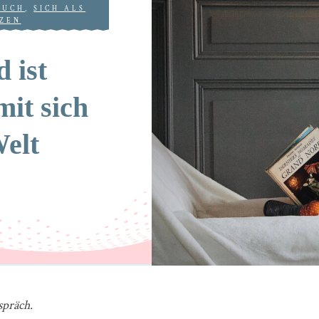
BUCH
,
SICH ALS
ZEN
 ist
mit sich
elt
präch.