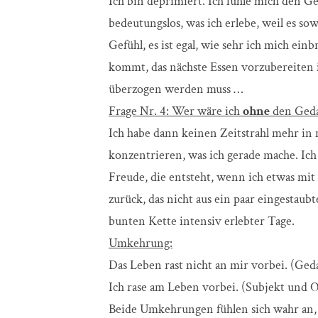
Ich bin deprimiert. Ich fühle mich den Ge
bedeutungslos, was ich erlebe, weil es sow
Gefühl, es ist egal, wie sehr ich mich ein
kommt, das nächste Essen vorzubereiten is
überzogen werden muss …
Frage Nr. 4: Wer wäre ich
ohne
den Gedan
Ich habe dann keinen Zeitstrahl mehr in
konzentrieren, was ich gerade mache. Ich
Freude, die entsteht, wenn ich etwas mit
zurück, das nicht aus ein paar eingestaub
bunten Kette intensiv erlebter Tage.
Umkehrung:
Das Leben rast nicht an mir vorbei. (Ge
Ich rase am Leben vorbei. (Subjekt und O
Beide Umkehrungen fühlen sich wahr an,