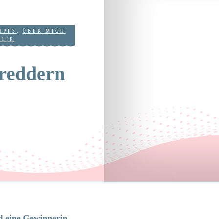
IPPS
,
ÜBER MICH
ILIE
reddern
d eine Gewinnerin