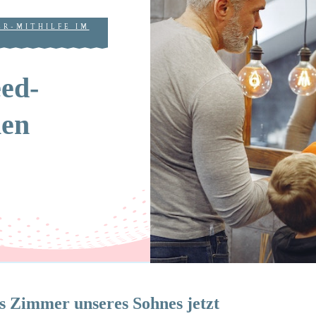
ER-MITHILFE IM
ed-
en
as Zimmer unseres Sohnes jetzt