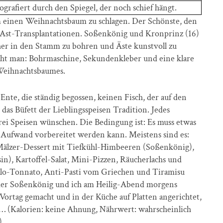
grafiert durch den Spiegel, der noch schief hängt.
 einen Weihnachtsbaum zu schlagen. Der Schönste, den
 Ast-Transplantationen. Soßenkönig und Kronprinz (16)
her in den Stamm zu bohren und Äste kunstvoll zu
cht man: Bohrmaschine, Sekundenkleber und eine klare
 Weihnachtsbaumes.
Ente, die ständig begossen, keinen Fisch, der auf den
das Büfett der Lieblingsspeisen Tradition. Jedes
drei Speisen wünschen. Die Bedingung ist: Es muss etwas
ig Aufwand vorbereitet werden kann. Meistens sind es:
Mälzer-Dessert mit Tiefkühl-Himbeeren (Soßenkönig),
in), Kartoffel-Salat, Mini-Pizzen, Räucherlachs und
lo-Tonnato, Anti-Pasti vom Griechen und Tiramisu
 der Soßenkönig und ich am Heilig-Abend morgens
Vortag gemacht und in der Küche auf Platten angerichtet,
… (Kalorien: keine Ahnung, Nährwert: wahrscheinlich
)