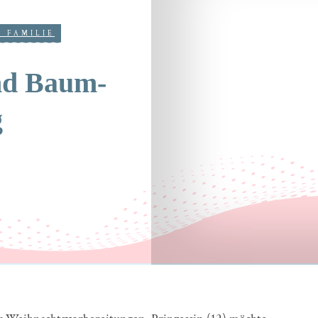
E FAMILIE
und Baum-
g