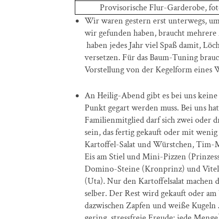
Provisorische Flur-Garderobe, foto
Wir waren gestern erst unterwegs, um
wir gefunden haben, braucht mehrere
haben jedes Jahr viel Spaß damit, Löc
versetzen. Für das Baum-Tuning brau
Vorstellung von der Kegelform eines
An Heilig-Abend gibt es bei uns keine 
Punkt gegart werden muss. Bei uns hat 
Familienmitglied darf sich zwei oder 
sein, das fertig gekauft oder mit wen
Kartoffel-Salat und Würstchen, Tim-
Eis am Stiel und Mini-Pizzen (Prinzess
Domino-Steine (Kronprinz) und Vitel
(Uta). Nur den Kartoffelsalat machen
selber. Der Rest wird gekauft oder am 
dazwischen Zapfen und weiße Kugeln 
gering, stressfreie Freude: jede Menge